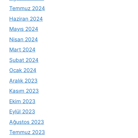
Temmuz 2024
Haziran 2024
Mayıs 2024
Nisan 2024
Mart 2024
Şubat 2024
Ocak 2024
Aralık 2023
Kasım 2023
Ekim 2023
Eylül 2023
Ağustos 2023
Temmuz 2023