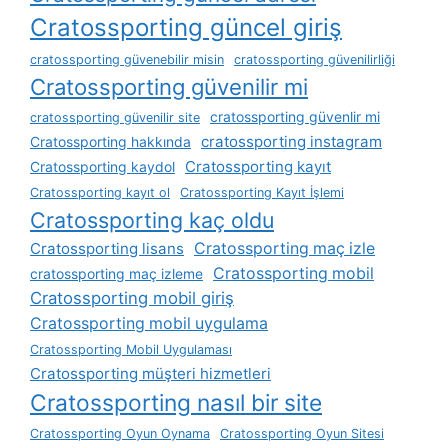
Cratossporting güncel giriş
cratossporting güvenebilir misin
cratossporting güvenilirliği
Cratossporting güvenilir mi
cratossporting güvenlir mi
cratossporting güvenilir site
cratossporting instagram
Cratossporting hakkında
Cratossporting kayıt
Cratossporting kaydol
Cratossporting kayıt ol
Cratossporting Kayıt İşlemi
Cratossporting kaç oldu
Cratossporting lisans
Cratossporting maç izle
Cratossporting mobil
cratossporting maç izleme
Cratossporting mobil giriş
Cratossporting mobil uygulama
Cratossporting Mobil Uygulaması
Cratossporting müşteri hizmetleri
Cratossporting nasıl bir site
Cratossporting Oyun Oynama
Cratossporting Oyun Sitesi