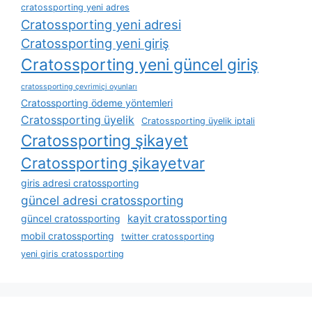
cratossporting yeni adres
Cratossporting yeni adresi
Cratossporting yeni giriş
Cratossporting yeni güncel giriş
cratossporting çevrimiçi oyunları
Cratossporting ödeme yöntemleri
Cratossporting üyelik
Cratossporting üyelik iptali
Cratossporting şikayet
Cratossporting şikayetvar
giris adresi cratossporting
güncel adresi cratossporting
kayit cratossporting
güncel cratossporting
mobil cratossporting
twitter cratossporting
yeni giris cratossporting