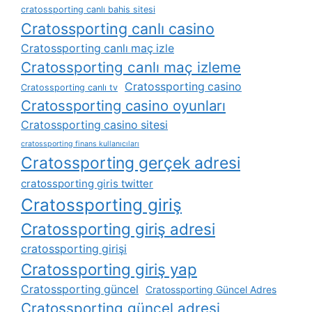
cratossporting canlı bahis sitesi
Cratossporting canlı casino
Cratossporting canlı maç izle
Cratossporting canlı maç izleme
Cratossporting casino
Cratossporting canlı tv
Cratossporting casino oyunları
Cratossporting casino sitesi
cratossporting finans kullanıcıları
Cratossporting gerçek adresi
cratossporting giris twitter
Cratossporting giriş
Cratossporting giriş adresi
cratossporting girişi
Cratossporting giriş yap
Cratossporting güncel
Cratossporting Güncel Adres
Cratossporting güncel adresi