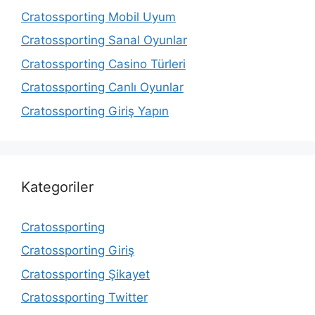
Cratossporting Mobil Uyum
Cratossporting Sanal Oyunlar
Cratossporting Casino Türleri
Cratossporting Canlı Oyunlar
Cratossporting Giriş Yapın
Kategoriler
Cratossporting
Cratossporting Giriş
Cratossporting Şikayet
Cratossporting Twitter