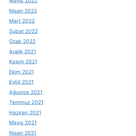
Mayıs 2022
Nisan 2022
Mart 2022
Şubat 2022
Ocak 2022
Aralık 2021
Kasım 2021
Ekim 2021
Eylül 2021
Ağustos 2021
Temmuz 2021
Haziran 2021
Mayıs 2021
Nisan 2021