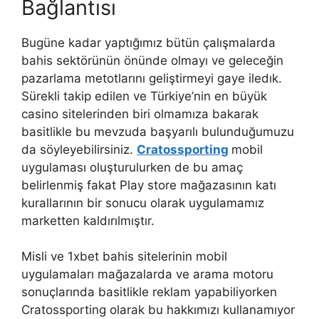
Bağlantısı
Bugüne kadar yaptığımız bütün çalışmalarda
bahis sektörünün önünde olmayı ve geleceğin
pazarlama metotlarını geliştirmeyi gaye iledık.
Sürekli takip edilen ve Türkiye’nin en büyük
casino sitelerinden biri olmamıza bakarak
basitlikle bu mevzuda başyarılı bulunduğumuzu
da söyleyebilirsiniz.
Cratossporting
mobil
uygulaması oluşturulurken de bu amaç
belirlenmiş fakat Play store mağazasının katı
kurallarının bir sonucu olarak uygulamamız
marketten kaldırılmıştır.
Misli ve 1xbet bahis sitelerinin mobil
uygulamaları mağazalarda ve arama motoru
sonuçlarında basitlikle reklam yapabiliyorken
Cratossporting olarak bu hakkımızı kullanamıyor