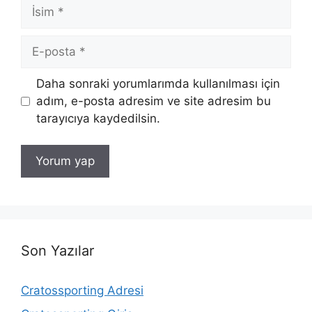
İsim
E-
posta
İnternet
Daha sonraki yorumlarımda kullanılması için
sitesi
adım, e-posta adresim ve site adresim bu
tarayıcıya kaydedilsin.
Son Yazılar
Cratossporting Adresi