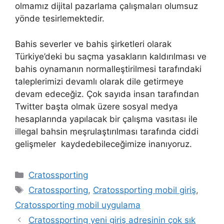
olmamız dijital pazarlama çalışmaları olumsuz
yönde tesirlemektedir.
Bahis severler ve bahis şirketleri olarak
Türkiye’deki bu saçma yasakların kaldırılması ve
bahis oynamanın normalleştirilmesi tarafındaki
taleplerimizi devamlı olarak dile getirmeye
devam edeceğiz. Çok sayıda insan tarafından
Twitter başta olmak üzere sosyal medya
hesaplarında yapılacak bir çalışma vasıtası ile
illegal bahsin meşrulaştırılması tarafında ciddi
gelişmeler kaydedebileceğimize inanıyoruz.
Kategoriler
Cratossporting
Etiketler
Cratossporting
,
Cratossporting mobil giriş
,
Cratossporting mobil uygulama
Cratossporting yeni giriş adresinin çok sık