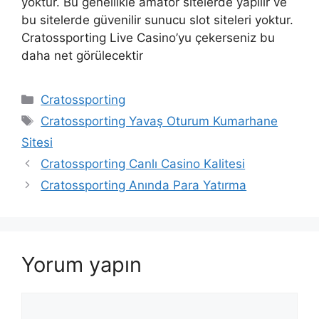
yoktur. Bu genellikle amatör sitelerde yapılır ve
bu sitelerde güvenilir sunucu slot siteleri yoktur.
Cratossporting Live Casino’yu çekerseniz bu
daha net görülecektir
Kategoriler
Cratossporting
Etiketler
Cratossporting Yavaş Oturum Kumarhane
Sitesi
Cratossporting Canlı Casino Kalitesi
Cratossporting Anında Para Yatırma
Yorum yapın
Yorum