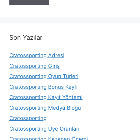
Son Yazılar
Cratossporting Adresi
Cratossporting Giriş
Cratossporting Oyun Türleri
Cratossporting Bonus Keyfi
Cratossporting Kayıt Yöntemi
Cratossporting Medya Blogu
Cratossporting
Cratossporting Üye Oranları
Cratossporting Kazanan Önemi