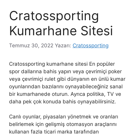
Cratossporting
Kumarhane Sitesi
Temmuz 30, 2022
Yazarı:
Cratossporting
Cratossporting kumarhane sitesi En popüler
spor dallarına bahis yapın veya çevrimiçi poker
veya çevrimiçi rulet gibi dünyanın en ünlü kumar
oyunlarından bazılarını oynayabileceğiniz sanal
bir kumarhanede oturun. Ayrıca politika, TV ve
daha pek çok konuda bahis oynayabilirsiniz.
Canlı oyunlar, piyasaları yönetmek ve oranları
belirlemek için gelişmiş otomasyon araçlarını
kullanan fazla ticari marka tarafından