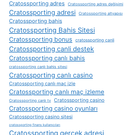
Cratossporting adres
Cratossporting adres değişimi
Cratossporting adresi
Cratossporting altyapısı
Cratossporting bahis
Cratossporting Bahis Sitesi
Cratossporting bonus
cratossporting canli
Cratossporting canli destek
Cratossporting canlı bahis
cratossporting canlı bahis sitesi
Cratossporting canlı casino
Cratossporting canlı maç izle
Cratossporting canlı maç izleme
Cratossporting casino
Cratossporting canlı tv
Cratossporting casino oyunları
Cratossporting casino sitesi
cratossporting finans kullanıcıları
Cratossporting gerçek adresi