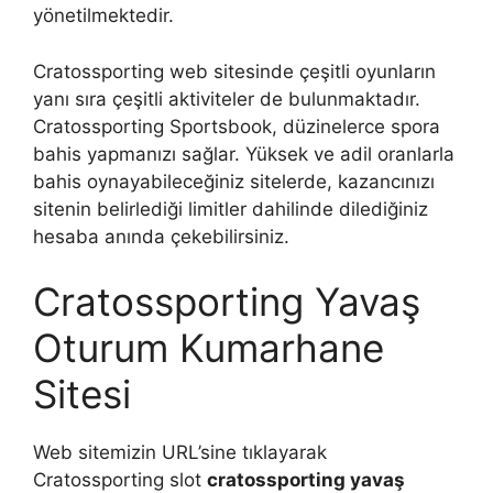
yönetilmektedir.
Cratossporting web sitesinde çeşitli oyunların
yanı sıra çeşitli aktiviteler de bulunmaktadır.
Cratossporting Sportsbook, düzinelerce spora
bahis yapmanızı sağlar. Yüksek ve adil oranlarla
bahis oynayabileceğiniz sitelerde, kazancınızı
sitenin belirlediği limitler dahilinde dilediğiniz
hesaba anında çekebilirsiniz.
Cratossporting Yavaş
Oturum Kumarhane
Sitesi
Web sitemizin URL’sine tıklayarak
Cratossporting slot
cratossporting yavaş