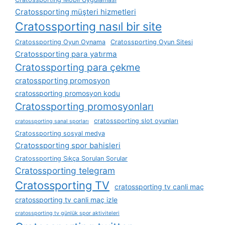
Cratossporting müşteri hizmetleri
Cratossporting nasıl bir site
Cratossporting Oyun Oynama
Cratossporting Oyun Sitesi
Cratossporting para yatırma
Cratossporting para çekme
cratossporting promosyon
cratossporting promosyon kodu
Cratossporting promosyonları
cratossporting slot oyunları
cratossporting sanal sporları
Cratossporting sosyal medya
Cratossporting spor bahisleri
Cratossporting Sıkça Sorulan Sorular
Cratossporting telegram
Cratossporting TV
cratossporting tv canli maç
cratossporting tv canli maç izle
cratossporting tv günlük spor aktiviteleri