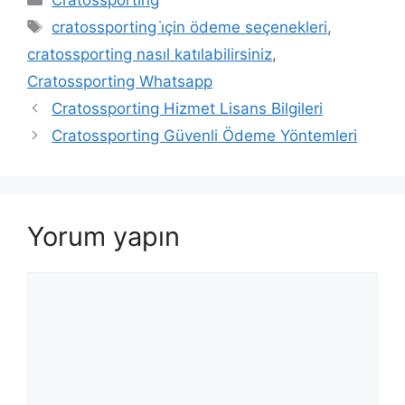
Cratossporting
Etiketler
cratossporting i̇çin ödeme seçenekleri
,
cratossporting nasıl katılabilirsiniz
,
Cratossporting Whatsapp
Cratossporting Hizmet Lisans Bilgileri
Cratossporting Güvenli Ödeme Yöntemleri
Yorum yapın
Yorum