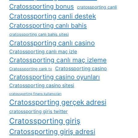
Cratossporting bonus
cratossporting canli
Cratossporting canli destek
Cratossporting canlı bahis
cratossporting canlı bahis sitesi
Cratossporting canlı casino
Cratossporting canlı maç izle
Cratossporting canlı maç izleme
Cratossporting casino
Cratossporting canlı tv
Cratossporting casino oyunları
Cratossporting casino sitesi
cratossporting finans kullanıcıları
Cratossporting gerçek adresi
cratossporting giris twitter
Cratossporting giriş
Cratossporting giriş adresi