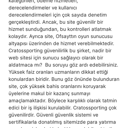
kategorileri, ödeme hizmetleri,
derecelendirmeler ve kullanıcı
derecelendirmeleri için çok sayıda denetim
gerçekleştirdi. Ancak, bu site güvenilir bir
hizmet sunduğundan, bu kontrolleri atlatmak
kolaydır. Ayrıca site, Ofsayttın oyun sunucusu
altyapısı üzerinden de hizmet verebilmektedir.
Cratossporting güvenilirlik bu şirket, nadir bir
web sitesi için sunucu sağlayıcı olarak bir
aldatmaca mı? Bu soruyu göz ardı edebilirsiniz.
Yüksek faiz oranları uzmanların dikkat ettiği
konulardan biridir. Bunu göz önünde bulunduran
site, çok yüksek bahis oranlarını koruyarak
üyelerine makul bir kazanç sunmayı
amaçlamaktadır. Böylece karşılıklı olarak tatmin
edici bir iş ilişkisi kurulabilir. Cratossporting çok
güvenilirdir. Güvenli güvenlik sistemi ve
sertifikalarla donatılmış sitemizde para yatırma