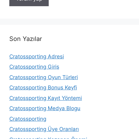
Son Yazılar
Cratossporting Adresi
Cratossporting Giriş
Cratossporting Oyun Türleri
Cratossporting Bonus Keyfi
Cratossporting Kayıt Yöntemi
Cratossporting Medya Blogu
Cratossporting
Cratossporting Üye Oranları