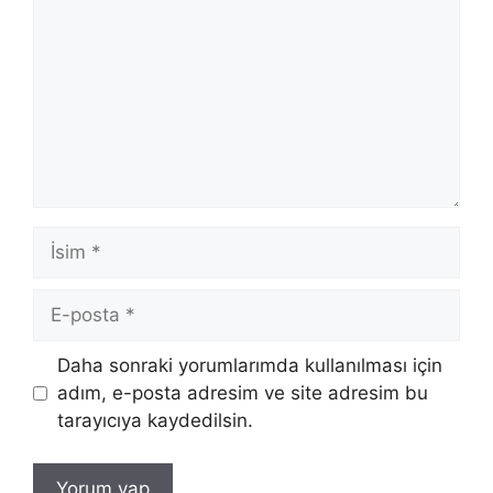
İsim
E-
posta
İnternet
Daha sonraki yorumlarımda kullanılması için
sitesi
adım, e-posta adresim ve site adresim bu
tarayıcıya kaydedilsin.