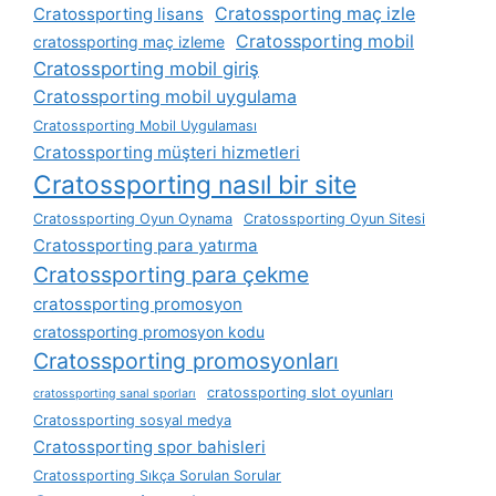
Cratossporting lisans
Cratossporting maç izle
Cratossporting mobil
cratossporting maç izleme
Cratossporting mobil giriş
Cratossporting mobil uygulama
Cratossporting Mobil Uygulaması
Cratossporting müşteri hizmetleri
Cratossporting nasıl bir site
Cratossporting Oyun Oynama
Cratossporting Oyun Sitesi
Cratossporting para yatırma
Cratossporting para çekme
cratossporting promosyon
cratossporting promosyon kodu
Cratossporting promosyonları
cratossporting slot oyunları
cratossporting sanal sporları
Cratossporting sosyal medya
Cratossporting spor bahisleri
Cratossporting Sıkça Sorulan Sorular