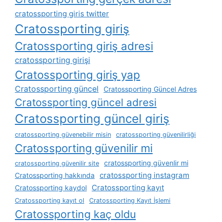
cratossporting giris twitter
Cratossporting giriş
Cratossporting giriş adresi
cratossporting girişi
Cratossporting giriş yap
Cratossporting güncel
Cratossporting Güncel Adres
Cratossporting güncel adresi
Cratossporting güncel giriş
cratossporting güvenebilir misin
cratossporting güvenilirliği
Cratossporting güvenilir mi
cratossporting güvenlir mi
cratossporting güvenilir site
cratossporting instagram
Cratossporting hakkında
Cratossporting kayıt
Cratossporting kaydol
Cratossporting kayıt ol
Cratossporting Kayıt İşlemi
Cratossporting kaç oldu