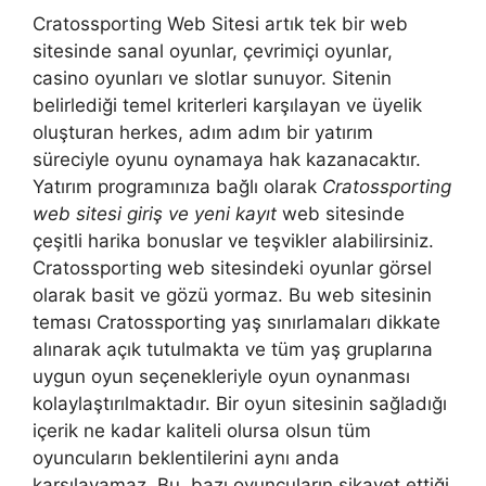
Cratossporting Web Sitesi artık tek bir web
sitesinde sanal oyunlar, çevrimiçi oyunlar,
casino oyunları ve slotlar sunuyor. Sitenin
belirlediği temel kriterleri karşılayan ve üyelik
oluşturan herkes, adım adım bir yatırım
süreciyle oyunu oynamaya hak kazanacaktır.
Yatırım programınıza bağlı olarak
Cratossporting
web sitesi giriş ve yeni kayıt
web sitesinde
çeşitli harika bonuslar ve teşvikler alabilirsiniz.
Cratossporting web sitesindeki oyunlar görsel
olarak basit ve gözü yormaz. Bu web sitesinin
teması Cratossporting yaş sınırlamaları dikkate
alınarak açık tutulmakta ve tüm yaş gruplarına
uygun oyun seçenekleriyle oyun oynanması
kolaylaştırılmaktadır. Bir oyun sitesinin sağladığı
içerik ne kadar kaliteli olursa olsun tüm
oyuncuların beklentilerini aynı anda
karşılayamaz. Bu, bazı oyuncuların şikayet ettiği