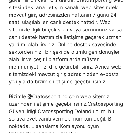
sitesindeki ana iletişim kanalı, web sitesindeki
mevcut giriş adresinizden haftanın 7 günü 24
saati ulaşılabilen canlı destek hattıdır. Web
sitemizle ilgili birçok soru veya sorununuz varsa
canlı destek hattımızla iletişime geçerek uzman
yardımı alabilirsiniz. Online destek sayesinde
sektörden hızlı bir şekilde olumlu geri dönüşler
alabilir ve çeşitli platformlarda müşteri
memnuniyetinizi dile getirebilirsiniz. Ayrıca web
sitemizdeki mevcut giriş adresinizden e-posta
yoluyla da bizimle iletişime geçebilirsiniz.
Bizimle @Cratossporting.com web sitemiz
üzerinden iletişime geçebilirsiniz.Cratossporting
Güvenilirliği Cratossporting Dolandırıcı mı bu
soruya evet yanıtı vermek mümkün değil. Bir
noktada, Lisanslama Komisyonu oyun