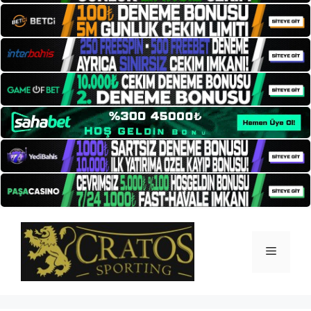
İçeriğe
atla
Menü