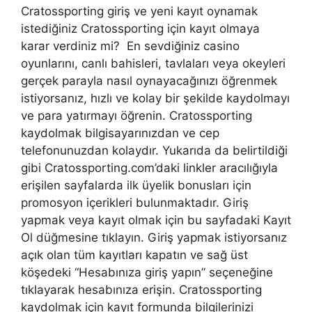
Cratossporting giriş ve yeni kayıt oynamak
istediğiniz Cratossporting için kayıt olmaya
karar verdiniz mi? En sevdiğiniz casino
oyunlarını, canlı bahisleri, tavlaları veya okeyleri
gerçek parayla nasıl oynayacağınızı öğrenmek
istiyorsanız, hızlı ve kolay bir şekilde kaydolmayı
ve para yatırmayı öğrenin. Cratossporting
kaydolmak bilgisayarınızdan ve cep
telefonunuzdan kolaydır. Yukarıda da belirtildiği
gibi Cratossporting.com’daki linkler aracılığıyla
erişilen sayfalarda ilk üyelik bonusları için
promosyon içerikleri bulunmaktadır. Giriş
yapmak veya kayıt olmak için bu sayfadaki Kayıt
Ol düğmesine tıklayın. Giriş yapmak istiyorsanız
açık olan tüm kayıtları kapatın ve sağ üst
köşedeki “Hesabınıza giriş yapın” seçeneğine
tıklayarak hesabınıza erişin. Cratossporting
kaydolmak için kayıt formunda bilgilerinizi