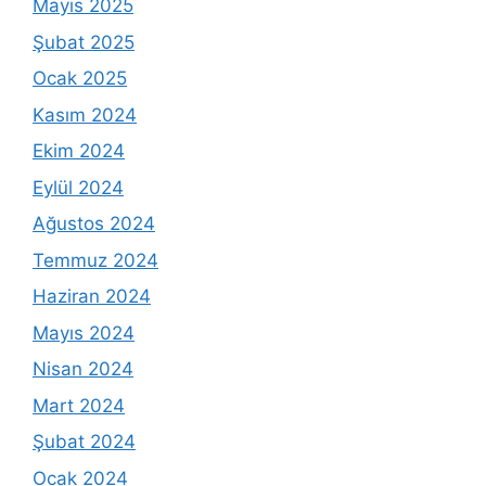
Mayıs 2025
Şubat 2025
Ocak 2025
Kasım 2024
Ekim 2024
Eylül 2024
Ağustos 2024
Temmuz 2024
Haziran 2024
Mayıs 2024
Nisan 2024
Mart 2024
Şubat 2024
Ocak 2024