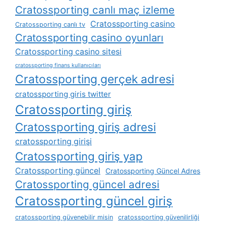
Cratossporting canlı maç izleme
Cratossporting casino
Cratossporting canlı tv
Cratossporting casino oyunları
Cratossporting casino sitesi
cratossporting finans kullanıcıları
Cratossporting gerçek adresi
cratossporting giris twitter
Cratossporting giriş
Cratossporting giriş adresi
cratossporting girişi
Cratossporting giriş yap
Cratossporting güncel
Cratossporting Güncel Adres
Cratossporting güncel adresi
Cratossporting güncel giriş
cratossporting güvenebilir misin
cratossporting güvenilirliği