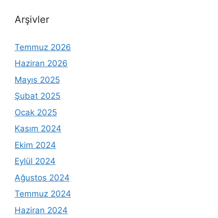
Arşivler
Temmuz 2026
Haziran 2026
Mayıs 2025
Şubat 2025
Ocak 2025
Kasım 2024
Ekim 2024
Eylül 2024
Ağustos 2024
Temmuz 2024
Haziran 2024