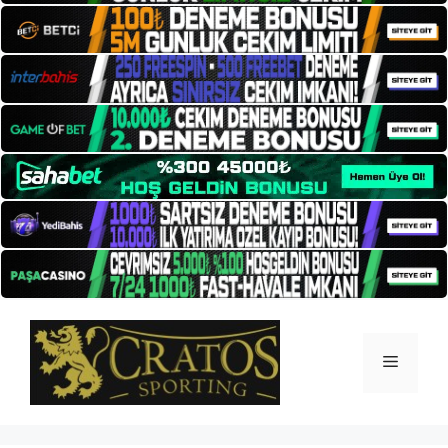
İçeriğe
atla
Menü