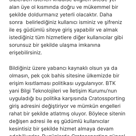
alan üye ol kısmında doğru ve mükemmel bir
şekilde doldurmanız yeterli olacaktır. Daha
sonra belirlediğiniz kullanıcı isminiz ve şifreniz
ile eş güdümlü siteye giriş yapabilir ve almak
istediğiniz tüm hizmetlere diğer kullanıcılar gibi
sorunsuz bir şekilde ulaşma imkanına
erişebilirsiniz.
Bildiğiniz üzere yabancı kaynaklı olsun ya da
olmasın, pek çok bahis sitesine ülkemizde bir
erişim kısıtlaması politikası uygulanıyor. BTK
yani Bilgi Teknolojileri ve İletişim Kurumu’nun
uyguladığı bu politika karşısında Cratossporting
giriş adresini değiştiriyor ve mümkün engelleri
rahat bir şekilde atlatmış oluyor. Böylece sitenin
değişen adresi ile eş güdümlü kullanıcılar
kesintisiz bir şekilde hizmet almaya devam