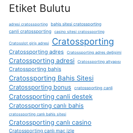
Etiket Bulutu
bahis sitesi cratossporting
adresi cratossporting
canli cratossporting
casino sitesi cratossporting
Cratossporting
Cratosslot giriş adresi
Cratossporting adres
Cratossporting adres değişimi
Cratossporting adresi
Cratossporting altyapısı
Cratossporting bahis
Cratossporting Bahis Sitesi
Cratossporting bonus
cratossporting canli
Cratossporting canli destek
Cratossporting canlı bahis
cratossporting canlı bahis sitesi
Cratossporting canlı casino
Cratossporting canlı maç izle