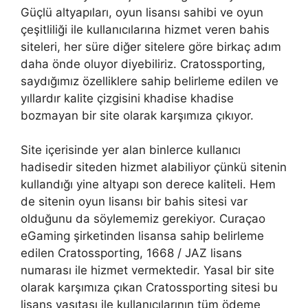
Güçlü altyapıları, oyun lisansı sahibi ve oyun
çeşitliliği ile kullanıcılarına hizmet veren bahis
siteleri, her süre diğer sitelere göre birkaç adım
daha önde oluyor diyebiliriz. Cratossporting,
saydığımız özelliklere sahip belirleme edilen ve
yıllardır kalite çizgisini khadise khadise
bozmayan bir site olarak karşımıza çıkıyor.
Site içerisinde yer alan binlerce kullanıcı
hadisedir siteden hizmet alabiliyor çünkü sitenin
kullandığı yine altyapı son derece kaliteli. Hem
de sitenin oyun lisansı bir bahis sitesi var
olduğunu da söylememiz gerekiyor. Curaçao
eGaming şirketinden lisansa sahip belirleme
edilen Cratossporting, 1668 / JAZ lisans
numarası ile hizmet vermektedir. Yasal bir site
olarak karşımıza çıkan Cratossporting sitesi bu
lisans vasıtası ile kullanıcılarının tüm ödeme