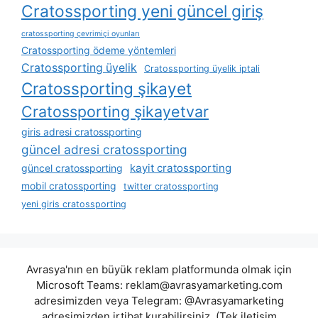
Cratossporting yeni güncel giriş
cratossporting çevrimiçi oyunları
Cratossporting ödeme yöntemleri
Cratossporting üyelik
Cratossporting üyelik iptali
Cratossporting şikayet
Cratossporting şikayetvar
giris adresi cratossporting
güncel adresi cratossporting
kayit cratossporting
güncel cratossporting
mobil cratossporting
twitter cratossporting
yeni giris cratossporting
Avrasya'nın en büyük reklam platformunda olmak için
Microsoft Teams:
reklam@avrasyamarketing.com
adresimizden veya Telegram: @Avrasyamarketing
adresimizden irtibat kurabilirsiniz. (Tek iletişim