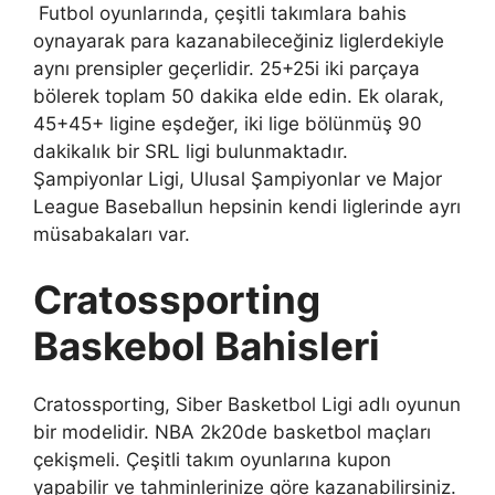
Futbol oyunlarında, çeşitli takımlara bahis
oynayarak para kazanabileceğiniz liglerdekiyle
aynı prensipler geçerlidir. 25+25i iki parçaya
bölerek toplam 50 dakika elde edin. Ek olarak,
45+45+ ligine eşdeğer, iki lige bölünmüş 90
dakikalık bir SRL ligi bulunmaktadır.
Şampiyonlar Ligi, Ulusal Şampiyonlar ve Major
League Baseballun hepsinin kendi liglerinde ayrı
müsabakaları var.
Cratossporting
Baskebol Bahisleri
Cratossporting, Siber Basketbol Ligi adlı oyunun
bir modelidir. NBA 2k20de basketbol maçları
çekişmeli. Çeşitli takım oyunlarına kupon
yapabilir ve tahminlerinize göre kazanabilirsiniz.