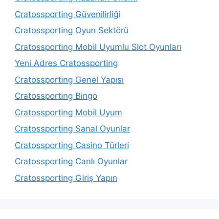
Cratossporting Güvenilirliği
Cratossporting Oyun Sektörü
Cratossporting Mobil Uyumlu Slot Oyunları
Yeni Adres Cratossporting
Cratossporting Genel Yapısı
Cratossporting Bingo
Cratossporting Mobil Uyum
Cratossporting Sanal Oyunlar
Cratossporting Casino Türleri
Cratossporting Canlı Oyunlar
Cratossporting Giriş Yapın