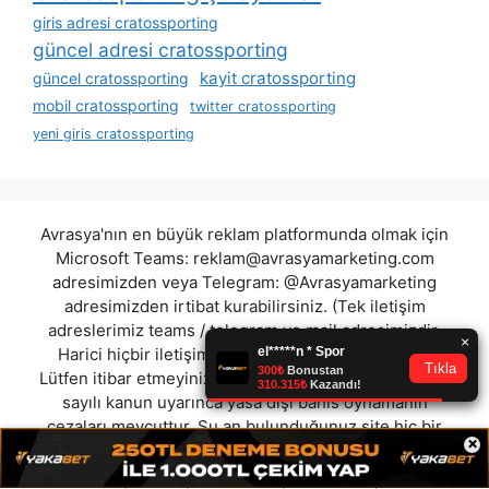
giris adresi cratossporting
güncel adresi cratossporting
kayit cratossporting
güncel cratossporting
mobil cratossporting
twitter cratossporting
yeni giris cratossporting
Avrasya'nın en büyük reklam platformunda olmak için
Microsoft Teams:
reklam@avrasyamarketing.com
adresimizden veya Telegram: @Avrasyamarketing
adresimizden irtibat kurabilirsiniz. (Tek iletişim
adreslerimiz teams / telegram ve mail adresimizdir.
Harici hiçbir iletişim adresimiz bulunmamaktadır.
Lütfen itibar etmeyiniz.) Türkiye yasalarına göre 7258
sayılı kanun uyarınca yasa dışı bahis oynamanın
cezaları mevcuttur. Şu an bulunduğunuz site hiç bir
×
şekilde illegal bahis oyunları oynatmıyor ve oynamaya
aracı olmuyordur.
betsine
|
queencasino
|
betvar
|