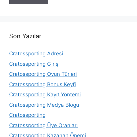
Son Yazılar
Cratossporting Adresi
Cratossporting Giriş
Cratossporting Oyun Türleri
Cratossporting Bonus Keyfi
Cratossporting Kayıt Yöntemi
Cratossporting Medya Blogu
Cratossporting
Cratossporting Üye Oranları
Cratossporting Kazanan Önemi