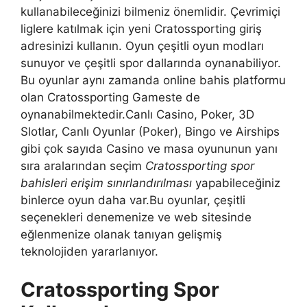
kullanabileceğinizi bilmeniz önemlidir. Çevrimiçi
liglere katılmak için yeni Cratossporting giriş
adresinizi kullanın. Oyun çeşitli oyun modları
sunuyor ve çeşitli spor dallarında oynanabiliyor.
Bu oyunlar aynı zamanda online bahis platformu
olan Cratossporting Gameste de
oynanabilmektedir.Canlı Casino, Poker, 3D
Slotlar, Canlı Oyunlar (Poker), Bingo ve Airships
gibi çok sayıda Casino ve masa oyununun yanı
sıra aralarından seçim
Cratossporting spor
bahisleri erişim sınırlandırılması
yapabileceğiniz
binlerce oyun daha var.Bu oyunlar, çeşitli
seçenekleri denemenize ve web sitesinde
eğlenmenize olanak tanıyan gelişmiş
teknolojiden yararlanıyor.
Cratossporting Spor