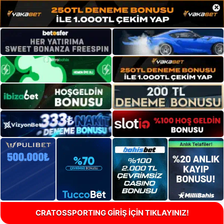
×
CRATOSSPORTING GİRİŞ İÇİN TIKLAYINIZ!