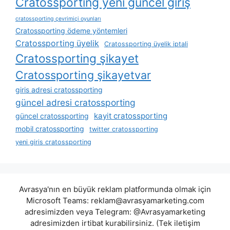
Cratossporting yeni güncel giriş
cratossporting çevrimiçi oyunları
Cratossporting ödeme yöntemleri
Cratossporting üyelik
Cratossporting üyelik iptali
Cratossporting şikayet
Cratossporting şikayetvar
giris adresi cratossporting
güncel adresi cratossporting
kayit cratossporting
güncel cratossporting
mobil cratossporting
twitter cratossporting
yeni giris cratossporting
Avrasya'nın en büyük reklam platformunda olmak için
Microsoft Teams:
reklam@avrasyamarketing.com
adresimizden veya Telegram: @Avrasyamarketing
adresimizden irtibat kurabilirsiniz. (Tek iletişim