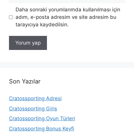
İnternet
Daha sonraki yorumlarımda kullanılması için
sitesi
adım, e-posta adresim ve site adresim bu
tarayıcıya kaydedilsin.
Son Yazılar
Cratossporting Adresi
Cratossporting Giriş
Cratossporting Oyun Türleri
Cratossporting Bonus Keyfi