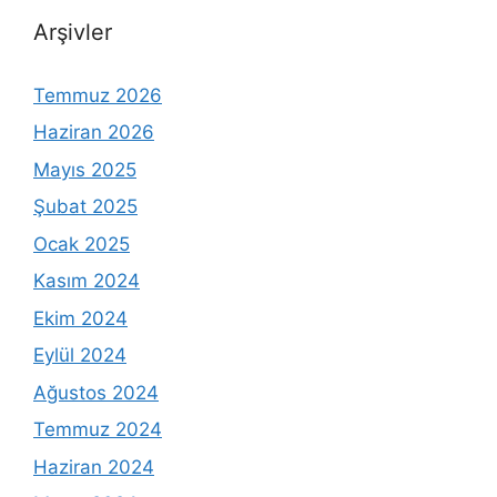
Arşivler
Temmuz 2026
Haziran 2026
Mayıs 2025
Şubat 2025
Ocak 2025
Kasım 2024
Ekim 2024
Eylül 2024
Ağustos 2024
Temmuz 2024
Haziran 2024