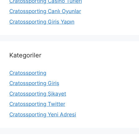
Cratossporting Casino Türleri
Cratossporting Canlı Oyunlar
Cratossporting Giriş Yapın
Kategoriler
Cratossporting
Cratossporting Giriş
Cratossporting Şikayet
Cratossporting Twitter
Cratossporting Yeni Adresi