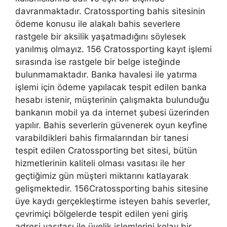
davranmaktadır. Cratossporting bahis sitesinin
ödeme konusu ile alakalı bahis severlere
rastgele bir aksilik yaşatmadığını söylesek
yanılmış olmayız. 156 Cratossporting kayıt işlemi
sırasında ise rastgele bir belge isteğinde
bulunmamaktadır. Banka havalesi ile yatırma
işlemi için ödeme yapılacak tespit edilen banka
hesabı istenir, müşterinin çalışmakta bulunduğu
bankanın mobil ya da internet şubesi üzerinden
yapılır. Bahis severlerin güvenerek oyun keyfine
varabildikleri bahis firmalarından bir tanesi
tespit edilen Cratossporting bet sitesi, bütün
hizmetlerinin kaliteli olması vasıtası ile her
geçtiğimiz gün müşteri miktarını katlayarak
gelişmektedir. 156Cratossporting bahis sitesine
üye kaydı gerçekleştirme isteyen bahis severler,
çevrimiçi bölgelerde tespit edilen yeni giriş
adresi vasıtası ile üyelik işlemlerini kolay bir