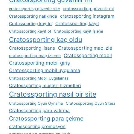
cratossporting güvenlir mi
cratossporting güvenilir site
cratossporting instagram
Cratossporting hakkında
Cratossporting kayıt
Cratossporting kaydol
Cratossporting kayıt ol
Cratossporting Kayıt İşlemi
Cratossporting kaç oldu
Cratossporting lisans
Cratossporting maç izle
Cratossporting mobil
cratossporting maç izleme
Cratossporting mobil giriş
Cratossporting mobil uygulama
Cratossporting Mobil Uygulaması
Cratossporting müşteri hizmetleri
Cratossporting nasıl bir site
Cratossporting Oyun Oynama
Cratossporting Oyun Sitesi
Cratossporting para yatırma
Cratossporting para çekme
cratossporting promosyon
cratossporting promosyon kodu