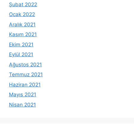
Şubat 2022
Ocak 2022
Aralık 2021
Kasım 2021
Ekim 2021
Eylül 2021
Ağustos 2021
Temmuz 2021
Haziran 2021
Mayıs 2021
Nisan 2021