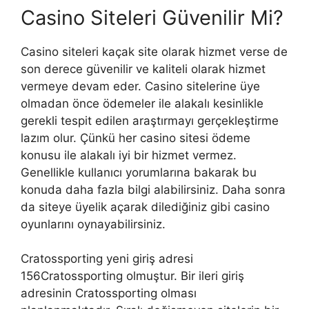
Casino Siteleri Güvenilir Mi?
Casino siteleri kaçak site olarak hizmet verse de
son derece güvenilir ve kaliteli olarak hizmet
vermeye devam eder. Casino sitelerine üye
olmadan önce ödemeler ile alakalı kesinlikle
gerekli tespit edilen araştırmayı gerçekleştirme
lazım olur. Çünkü her casino sitesi ödeme
konusu ile alakalı iyi bir hizmet vermez.
Genellikle kullanıcı yorumlarına bakarak bu
konuda daha fazla bilgi alabilirsiniz. Daha sonra
da siteye üyelik açarak dilediğiniz gibi casino
oyunlarını oynayabilirsiniz.
Cratossporting yeni giriş adresi
156Cratossporting olmuştur. Bir ileri giriş
adresinin Cratossporting olması