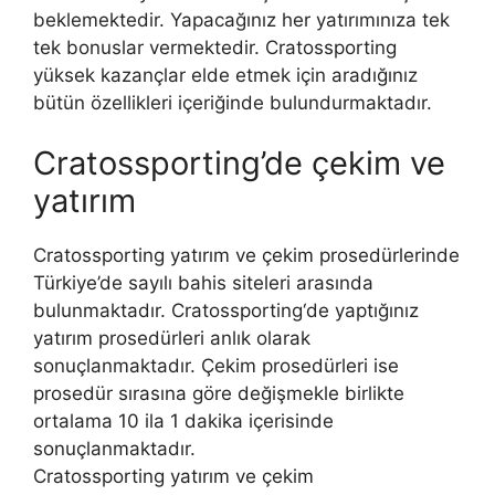
beklemektedir. Yapacağınız her yatırımınıza tek
tek bonuslar vermektedir. Cratossporting
yüksek kazançlar elde etmek için aradığınız
bütün özellikleri içeriğinde bulundurmaktadır.
Cratossporting’de çekim ve
yatırım
Cratossporting yatırım ve çekim prosedürlerinde
Türkiye’de sayılı bahis siteleri arasında
bulunmaktadır. Cratossporting‘de yaptığınız
yatırım prosedürleri anlık olarak
sonuçlanmaktadır. Çekim prosedürleri ise
prosedür sırasına göre değişmekle birlikte
ortalama 10 ila 1 dakika içerisinde
sonuçlanmaktadır.
Cratossporting yatırım ve çekim