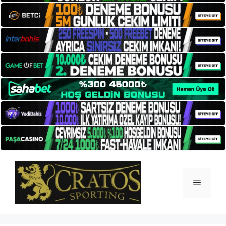
İçeriğe
atla
Menü