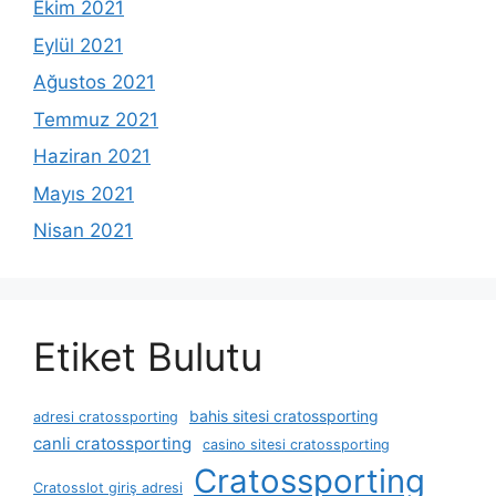
Ekim 2021
Eylül 2021
Ağustos 2021
Temmuz 2021
Haziran 2021
Mayıs 2021
Nisan 2021
Etiket Bulutu
bahis sitesi cratossporting
adresi cratossporting
canli cratossporting
casino sitesi cratossporting
Cratossporting
Cratosslot giriş adresi