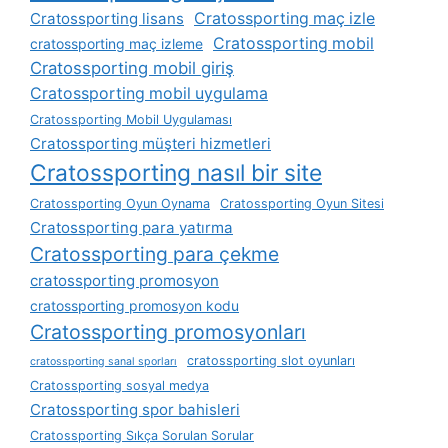
Cratossporting lisans
Cratossporting maç izle
Cratossporting mobil
cratossporting maç izleme
Cratossporting mobil giriş
Cratossporting mobil uygulama
Cratossporting Mobil Uygulaması
Cratossporting müşteri hizmetleri
Cratossporting nasıl bir site
Cratossporting Oyun Oynama
Cratossporting Oyun Sitesi
Cratossporting para yatırma
Cratossporting para çekme
cratossporting promosyon
cratossporting promosyon kodu
Cratossporting promosyonları
cratossporting slot oyunları
cratossporting sanal sporları
Cratossporting sosyal medya
Cratossporting spor bahisleri
Cratossporting Sıkça Sorulan Sorular