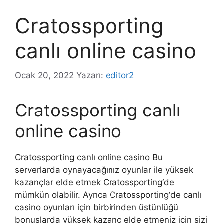
Cratossporting
canlı online casino
Ocak 20, 2022
Yazarı:
editor2
Cratossporting canlı
online casino
Cratossporting canlı online casino Bu
serverlarda oynayacağınız oyunlar ile yüksek
kazançlar elde etmek Cratossporting‘de
mümkün olabilir. Ayrıca Cratossporting‘de canlı
casino oyunları için birbirinden üstünlüğü
bonuslarda yüksek kazanç elde etmeniz için sizi