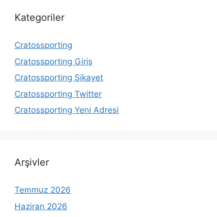
Kategoriler
Cratossporting
Cratossporting Giriş
Cratossporting Şikayet
Cratossporting Twitter
Cratossporting Yeni Adresi
Arşivler
Temmuz 2026
Haziran 2026