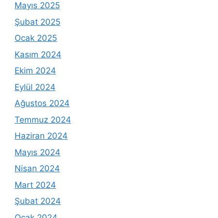
Mayıs 2025
Şubat 2025
Ocak 2025
Kasım 2024
Ekim 2024
Eylül 2024
Ağustos 2024
Temmuz 2024
Haziran 2024
Mayıs 2024
Nisan 2024
Mart 2024
Şubat 2024
Ocak 2024