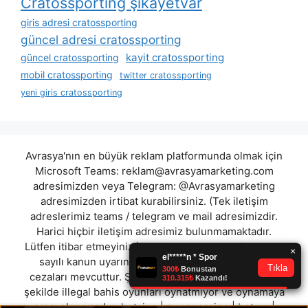
Cratossporting şikayetvar
giris adresi cratossporting
güncel adresi cratossporting
kayit cratossporting
güncel cratossporting
mobil cratossporting
twitter cratossporting
yeni giris cratossporting
Avrasya'nın en büyük reklam platformunda olmak için
Microsoft Teams:
reklam@avrasyamarketing.com
adresimizden veya Telegram: @Avrasyamarketing
adresimizden irtibat kurabilirsiniz. (Tek iletişim
adreslerimiz teams / telegram ve mail adresimizdir.
Harici hiçbir iletişim adresimiz bulunmamaktadır.
Lütfen itibar etmeyiniz.) Türkiye yasalarına göre 7258
sayılı kanun uyarınca yasa dışı bahis oynamanın
cezaları mevcuttur. Şu an bulunduğunuz site hiç bir
şekilde illegal bahis oyunları oynatmıyor ve oynamaya
aracı olmuyordur.
betsine
|
queencasino
|
betvar
|