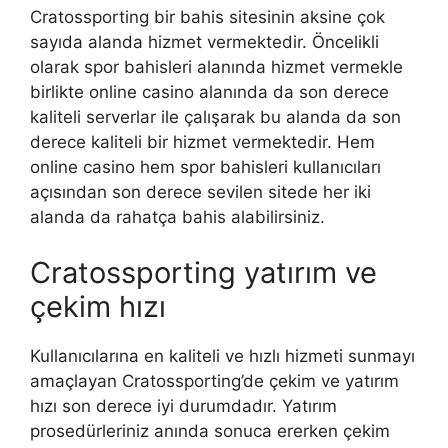
Cratossporting bir bahis sitesinin aksine çok
sayıda alanda hizmet vermektedir. Öncelikli
olarak spor bahisleri alanında hizmet vermekle
birlikte online casino alanında da son derece
kaliteli serverlar ile çalışarak bu alanda da son
derece kaliteli bir hizmet vermektedir. Hem
online casino hem spor bahisleri kullanıcıları
açısından son derece sevilen sitede her iki
alanda da rahatça bahis alabilirsiniz.
Cratossporting yatırım ve
çekim hızı
Kullanıcılarına en kaliteli ve hızlı hizmeti sunmayı
amaçlayan Cratossporting’de çekim ve yatırım
hızı son derece iyi durumdadır. Yatırım
prosedürleriniz anında sonuca ererken çekim