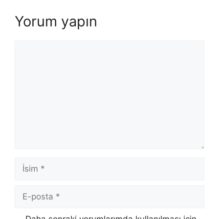
Yorum yapın
Yorum
İsim
E-
posta
İnternet
Daha sonraki yorumlarımda kullanılması için