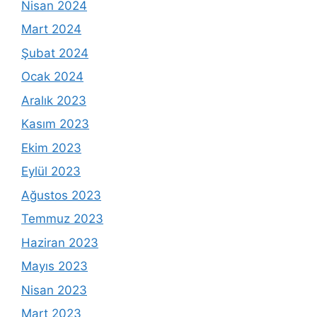
Nisan 2024
Mart 2024
Şubat 2024
Ocak 2024
Aralık 2023
Kasım 2023
Ekim 2023
Eylül 2023
Ağustos 2023
Temmuz 2023
Haziran 2023
Mayıs 2023
Nisan 2023
Mart 2023