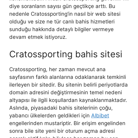
diye soranların sayısı gün geçtikçe arttı. Bu
nedenle Cratossporting’in nasıl bir web sitesi
olduğu ve size ne tür canlı bahis hizmetleri
sunduğu hakkında detaylı bilgiler vermeye
devam etmek istiyoruz.
Cratossporting bahis sitesi
Cratossporting, her zaman mevcut ana
sayfasının farklı alanlarına odaklanarak temkinli
ilerleyen bir sitedir. Bu sitenin belirli periyotlarda
domain adresini değiştirmesinin temel nedeni
altyapısı ile ilgili koşullardan kaynaklanmaktadır.
Aslında, piyasadaki bahis sitelerinin çoğu,
yabancı ülkelerden geldikleri için
Albibet
engellerinden mustariptir. Bir erişim engelinden
sonra bile site yeni bir oturum açma adresi