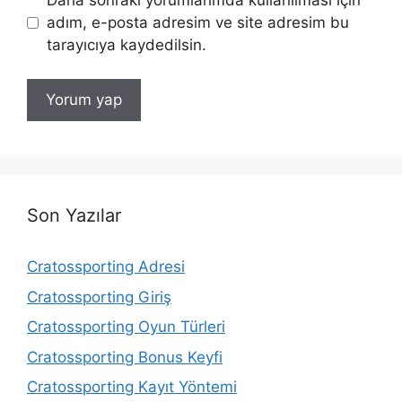
sitesi
adım, e-posta adresim ve site adresim bu
tarayıcıya kaydedilsin.
Son Yazılar
Cratossporting Adresi
Cratossporting Giriş
Cratossporting Oyun Türleri
Cratossporting Bonus Keyfi
Cratossporting Kayıt Yöntemi