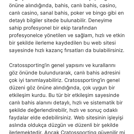
önüne alındığında, bahis, canlı bahis, casino,
canlı casino, sanal bahis, poker ve bingo gibi en
detaylı bilgiler sitede bulunabilir. Deneyime
sahip profesyonel bir ekip tarafından
profesyonelce yönetilen ve sağlam, hızlı ve etkin
bir şekilde ilerleme kaydedilen bu web sitesi
sayesinde hızlı kazanç fırsatları da bulabilirsiniz.
Cratossporting’in genel yapısını ve kurallarını
göz önünde bulundurarak, canlı bahis adresini
çok iyi tanımlayabiliriz. Cratossporting’in genel
düzeni göz önüne alındığında, çok uygun bir
etkileşim kurdu. Bu tür bir etkileşim sayesinde
canlı bahis alanını detaylı, hızlı ve sistematik bir
şekilde değerlendirebilir, hızlı ve sonuç odaklı
faydalar elde edebilirsiniz. Web sitesinin işleyişi
aslında oldukça düzgün ve düzenli bir şekilde
ilerlemektedir. Ancak Cratossporting güvenilir mi