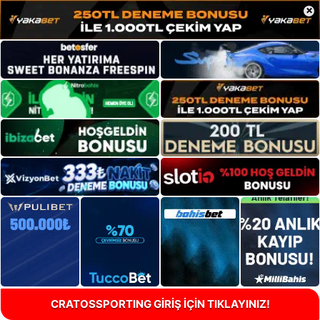
×
CRATOSSPORTING GİRİŞ İÇİN TIKLAYINIZ!