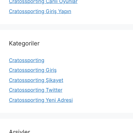
Cratossporting Canlı Oyunlar
Cratossporting Giriş Yapın
Kategoriler
Cratossporting
Cratossporting Giriş
Cratossporting Şikayet
Cratossporting Twitter
Cratossporting Yeni Adresi
Arşivler