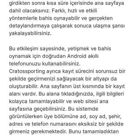
girdikten sonra kısa süre içerisinde ana sayfaya
dahil olacaksınız. Farklı, hızlı ve etkili
yöntemlerle bahis oynayabilir ve gerçekten
detaylandırmaya çalışarak sonuca ulaşma şansı
yakalayabilirsiniz.
Bu etkileşim sayesinde, yetişmek ve bahis
oynamak için doğrudan Android akıllı
telefonunuzu kullanabilirsiniz.
Cratossporting ayrıca kayıt sürecini sorunsuz bir
şekilde geçirmenizi sağlayacak bir altyapı da
oluşturabilir. Ana sayfanın üst kısmında bir kayıt
alanı vardır. Bu alana tıkladığınızda, ilgili bilgileri
kolayca tamamlayabilir ve web sitesi ana
sayfasına geçebilirsiniz. Bu sistemde
görüntülerken üye bölümüne ad, soy ad, şehir,
adres ve telefon numarasını eksiksiz bir şekilde
girmeniz gerekmektedir. Bunu tamamladıktan