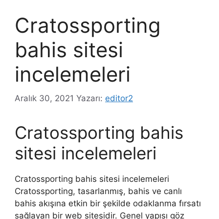
Cratossporting
bahis sitesi
incelemeleri
Aralık 30, 2021
Yazarı:
editor2
Cratossporting bahis
sitesi incelemeleri
Cratossporting bahis sitesi incelemeleri
Cratossporting, tasarlanmış, bahis ve canlı
bahis akışına etkin bir şekilde odaklanma fırsatı
sağlayan bir web sitesidir. Genel yapısı göz