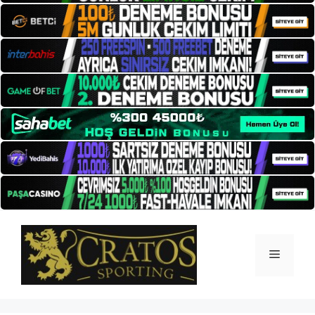
İçeriğe
atla
Menü