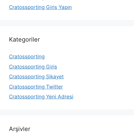
Cratossporting Giriş Yapın
Kategoriler
Cratossporting
Cratossporting Giriş
Cratossporting Şikayet
Cratossporting Twitter
Cratossporting Yeni Adresi
Arşivler