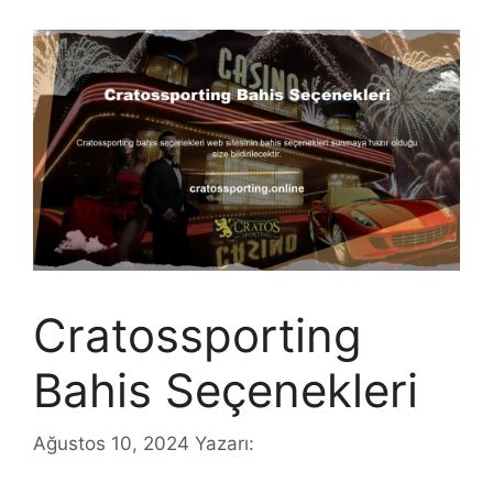
Cratossporting
Bahis Seçenekleri
Ağustos 10, 2024
Yazarı: