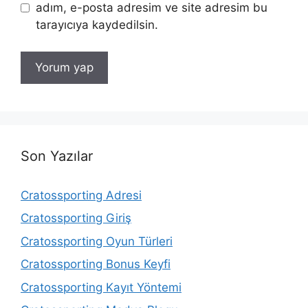
sitesi
adım, e-posta adresim ve site adresim bu
tarayıcıya kaydedilsin.
Son Yazılar
Cratossporting Adresi
Cratossporting Giriş
Cratossporting Oyun Türleri
Cratossporting Bonus Keyfi
Cratossporting Kayıt Yöntemi