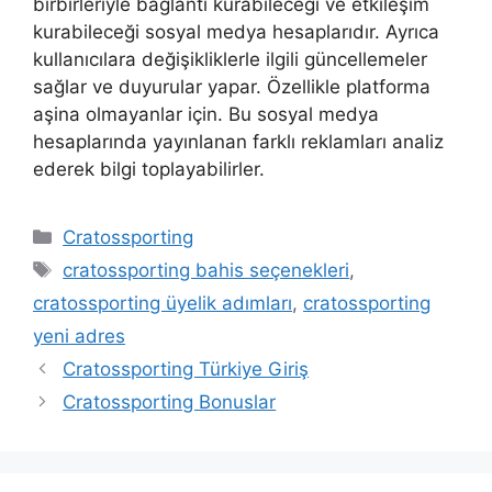
birbirleriyle bağlantı kurabileceği ve etkileşim
kurabileceği sosyal medya hesaplarıdır. Ayrıca
kullanıcılara değişikliklerle ilgili güncellemeler
sağlar ve duyurular yapar. Özellikle platforma
aşina olmayanlar için. Bu sosyal medya
hesaplarında yayınlanan farklı reklamları analiz
ederek bilgi toplayabilirler.
Kategoriler
Cratossporting
Etiketler
cratossporting bahis seçenekleri
,
cratossporting üyelik adımları
,
cratossporting
yeni adres
Cratossporting Türkiye Giriş
Cratossporting Bonuslar