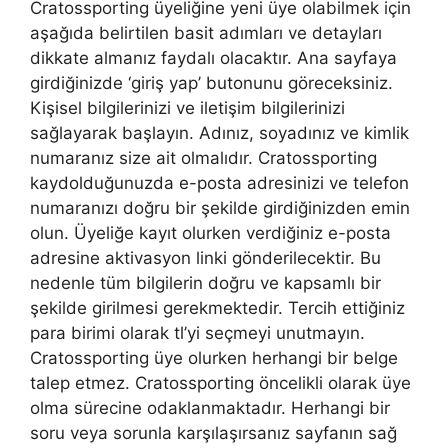
Cratossporting üyeliğine yeni üye olabilmek için
aşağıda belirtilen basit adımları ve detayları
dikkate almanız faydalı olacaktır. Ana sayfaya
girdiğinizde ‘giriş yap’ butonunu göreceksiniz.
Kişisel bilgilerinizi ve iletişim bilgilerinizi
sağlayarak başlayın. Adınız, soyadınız ve kimlik
numaranız size ait olmalıdır. Cratossporting
kaydolduğunuzda e-posta adresinizi ve telefon
numaranızı doğru bir şekilde girdiğinizden emin
olun. Üyeliğe kayıt olurken verdiğiniz e-posta
adresine aktivasyon linki gönderilecektir. Bu
nedenle tüm bilgilerin doğru ve kapsamlı bir
şekilde girilmesi gerekmektedir. Tercih ettiğiniz
para birimi olarak tl’yi seçmeyi unutmayın.
Cratossporting üye olurken herhangi bir belge
talep etmez. Cratossporting öncelikli olarak üye
olma sürecine odaklanmaktadır. Herhangi bir
soru veya sorunla karşılaşırsanız sayfanın sağ