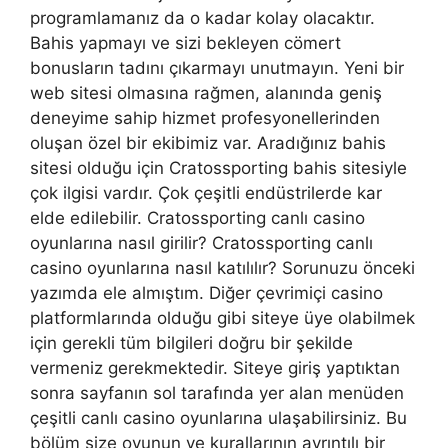
programlamanız da o kadar kolay olacaktır.
Bahis yapmayı ve sizi bekleyen cömert
bonusların tadını çıkarmayı unutmayın. Yeni bir
web sitesi olmasına rağmen, alanında geniş
deneyime sahip hizmet profesyonellerinden
oluşan özel bir ekibimiz var. Aradığınız bahis
sitesi olduğu için Cratossporting bahis sitesiyle
çok ilgisi vardır. Çok çeşitli endüstrilerde kar
elde edilebilir. Cratossporting canlı casino
oyunlarına nasıl girilir? Cratossporting canlı
casino oyunlarına nasıl katılılır? Sorunuzu önceki
yazımda ele almıştım. Diğer çevrimiçi casino
platformlarında olduğu gibi siteye üye olabilmek
için gerekli tüm bilgileri doğru bir şekilde
vermeniz gerekmektedir. Siteye giriş yaptıktan
sonra sayfanın sol tarafında yer alan menüden
çeşitli canlı casino oyunlarına ulaşabilirsiniz. Bu
bölüm size oyunun ve kurallarının ayrıntılı bir