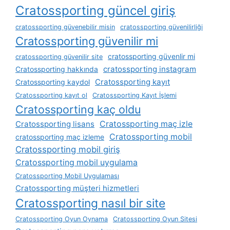
Cratossporting güncel giriş
cratossporting güvenebilir misin
cratossporting güvenilirliği
Cratossporting güvenilir mi
cratossporting güvenlir mi
cratossporting güvenilir site
cratossporting instagram
Cratossporting hakkında
Cratossporting kayıt
Cratossporting kaydol
Cratossporting kayıt ol
Cratossporting Kayıt İşlemi
Cratossporting kaç oldu
Cratossporting lisans
Cratossporting maç izle
Cratossporting mobil
cratossporting maç izleme
Cratossporting mobil giriş
Cratossporting mobil uygulama
Cratossporting Mobil Uygulaması
Cratossporting müşteri hizmetleri
Cratossporting nasıl bir site
Cratossporting Oyun Oynama
Cratossporting Oyun Sitesi