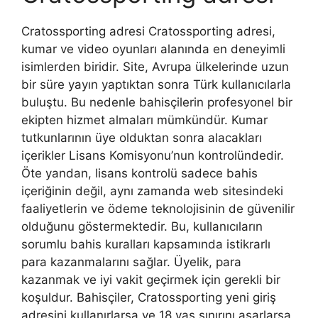
Cratossporting adresi Cratossporting adresi,
kumar ve video oyunları alanında en deneyimli
isimlerden biridir. Site, Avrupa ülkelerinde uzun
bir süre yayın yaptıktan sonra Türk kullanıcılarla
buluştu. Bu nedenle bahisçilerin profesyonel bir
ekipten hizmet almaları mümkündür. Kumar
tutkunlarının üye olduktan sonra alacakları
içerikler Lisans Komisyonu’nun kontrolündedir.
Öte yandan, lisans kontrolü sadece bahis
içeriğinin değil, aynı zamanda web sitesindeki
faaliyetlerin ve ödeme teknolojisinin de güvenilir
olduğunu göstermektedir. Bu, kullanıcıların
sorumlu bahis kuralları kapsamında istikrarlı
para kazanmalarını sağlar. Üyelik, para
kazanmak ve iyi vakit geçirmek için gerekli bir
koşuldur. Bahisçiler, Cratossporting yeni giriş
adresini kullanırlarsa ve 18 yaş sınırını aşarlarsa,