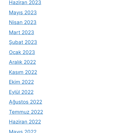
Haziran 2023
Mayıs 2023
Nisan 2023
Mart 2023
Şubat 2023
Ocak 2023
Aralık 2022
Kasım 2022
Ekim 2022
Eylül 2022
Ağustos 2022
Temmuz 2022
Haziran 2022
Mayıs 2022