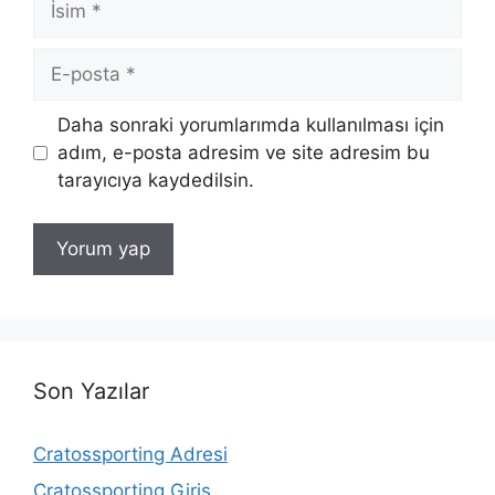
E-
posta
İnternet
Daha sonraki yorumlarımda kullanılması için
sitesi
adım, e-posta adresim ve site adresim bu
tarayıcıya kaydedilsin.
Son Yazılar
Cratossporting Adresi
Cratossporting Giriş