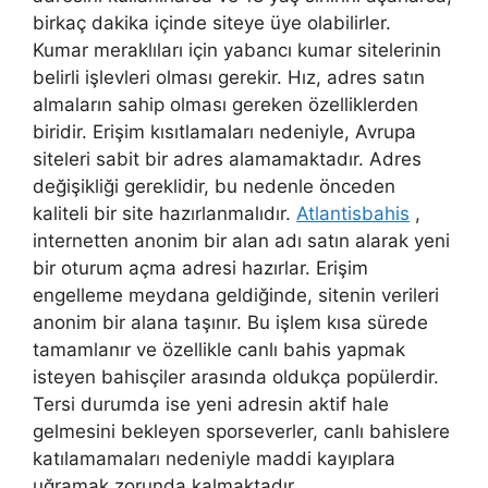
birkaç dakika içinde siteye üye olabilirler.
Kumar meraklıları için yabancı kumar sitelerinin
belirli işlevleri olması gerekir. Hız, adres satın
almaların sahip olması gereken özelliklerden
biridir. Erişim kısıtlamaları nedeniyle, Avrupa
siteleri sabit bir adres alamamaktadır. Adres
değişikliği gereklidir, bu nedenle önceden
kaliteli bir site hazırlanmalıdır.
Atlantisbahis
,
internetten anonim bir alan adı satın alarak yeni
bir oturum açma adresi hazırlar. Erişim
engelleme meydana geldiğinde, sitenin verileri
anonim bir alana taşınır. Bu işlem kısa sürede
tamamlanır ve özellikle canlı bahis yapmak
isteyen bahisçiler arasında oldukça popülerdir.
Tersi durumda ise yeni adresin aktif hale
gelmesini bekleyen sporseverler, canlı bahislere
katılamamaları nedeniyle maddi kayıplara
uğramak zorunda kalmaktadır.