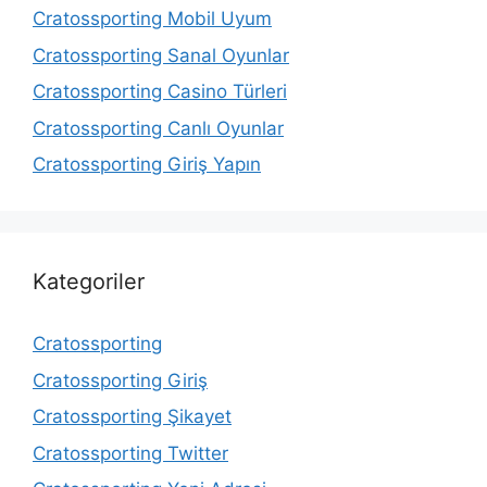
Cratossporting Mobil Uyum
Cratossporting Sanal Oyunlar
Cratossporting Casino Türleri
Cratossporting Canlı Oyunlar
Cratossporting Giriş Yapın
Kategoriler
Cratossporting
Cratossporting Giriş
Cratossporting Şikayet
Cratossporting Twitter