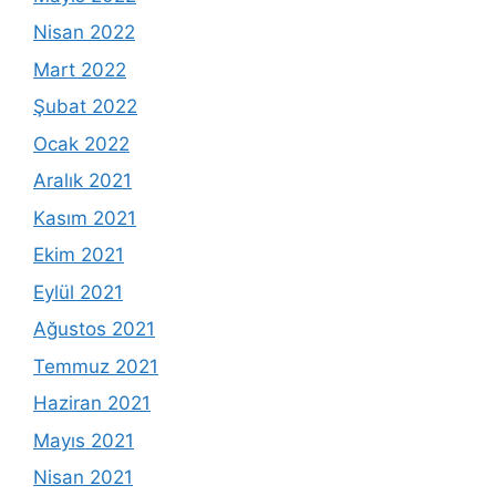
Nisan 2022
Mart 2022
Şubat 2022
Ocak 2022
Aralık 2021
Kasım 2021
Ekim 2021
Eylül 2021
Ağustos 2021
Temmuz 2021
Haziran 2021
Mayıs 2021
Nisan 2021