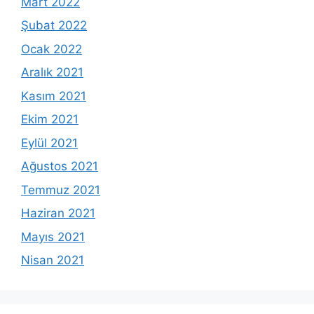
Mart 2022
Şubat 2022
Ocak 2022
Aralık 2021
Kasım 2021
Ekim 2021
Eylül 2021
Ağustos 2021
Temmuz 2021
Haziran 2021
Mayıs 2021
Nisan 2021