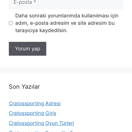
posta
İnternet
Daha sonraki yorumlarımda kullanılması için
sitesi
adım, e-posta adresim ve site adresim bu
tarayıcıya kaydedilsin.
Son Yazılar
Cratossporting Adresi
Cratossporting Giriş
Cratossporting Oyun Türleri