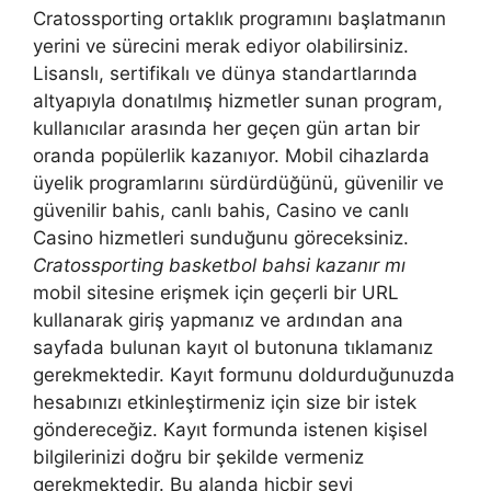
Cratossporting ortaklık programını başlatmanın
yerini ve sürecini merak ediyor olabilirsiniz.
Lisanslı, sertifikalı ve dünya standartlarında
altyapıyla donatılmış hizmetler sunan program,
kullanıcılar arasında her geçen gün artan bir
oranda popülerlik kazanıyor. Mobil cihazlarda
üyelik programlarını sürdürdüğünü, güvenilir ve
güvenilir bahis, canlı bahis, Casino ve canlı
Casino hizmetleri sunduğunu göreceksiniz.
Cratossporting basketbol bahsi kazanır mı
mobil sitesine erişmek için geçerli bir URL
kullanarak giriş yapmanız ve ardından ana
sayfada bulunan kayıt ol butonuna tıklamanız
gerekmektedir. Kayıt formunu doldurduğunuzda
hesabınızı etkinleştirmeniz için size bir istek
göndereceğiz. Kayıt formunda istenen kişisel
bilgilerinizi doğru bir şekilde vermeniz
gerekmektedir. Bu alanda hiçbir şeyi