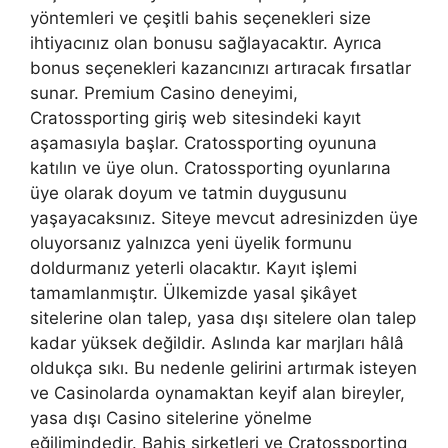
yöntemleri ve çeşitli bahis seçenekleri size
ihtiyacınız olan bonusu sağlayacaktır. Ayrıca
bonus seçenekleri kazancınızı artıracak fırsatlar
sunar. Premium Casino deneyimi,
Cratossporting giriş web sitesindeki kayıt
aşamasıyla başlar. Cratossporting oyununa
katılın ve üye olun. Cratossporting oyunlarına
üye olarak doyum ve tatmin duygusunu
yaşayacaksınız. Siteye mevcut adresinizden üye
oluyorsanız yalnızca yeni üyelik formunu
doldurmanız yeterli olacaktır. Kayıt işlemi
tamamlanmıştır. Ülkemizde yasal şikâyet
sitelerine olan talep, yasa dışı sitelere olan talep
kadar yüksek değildir. Aslında kar marjları hâlâ
oldukça sıkı. Bu nedenle gelirini artırmak isteyen
ve Casinolarda oynamaktan keyif alan bireyler,
yasa dışı Casino sitelerine yönelme
eğilimindedir. Bahis şirketleri ve Cratossporting