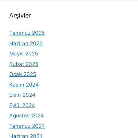
Arşivler
Temmuz 2026
Haziran 2026
Mayıs 2025
Şubat 2025
Ocak 2025
Kasım 2024
Ekim 2024
Eylül 2024
Ağustos 2024
Temmuz 2024
Haziran 2024