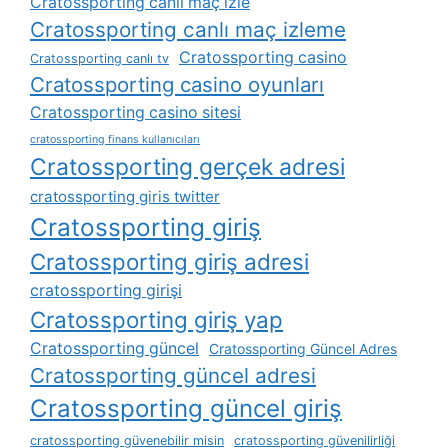
Cratossporting canlı maç izle
Cratossporting canlı maç izleme
Cratossporting casino
Cratossporting canlı tv
Cratossporting casino oyunları
Cratossporting casino sitesi
cratossporting finans kullanıcıları
Cratossporting gerçek adresi
cratossporting giris twitter
Cratossporting giriş
Cratossporting giriş adresi
cratossporting girişi
Cratossporting giriş yap
Cratossporting güncel
Cratossporting Güncel Adres
Cratossporting güncel adresi
Cratossporting güncel giriş
cratossporting güvenebilir misin
cratossporting güvenilirliği