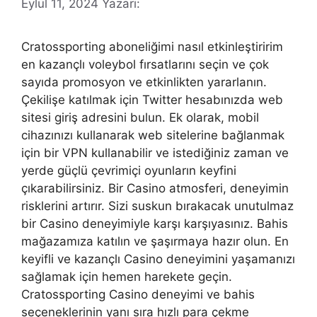
Eylül 11, 2024
Yazarı:
Cratossporting aboneliğimi nasıl etkinleştiririm
en kazançlı voleybol fırsatlarını seçin ve çok
sayıda promosyon ve etkinlikten yararlanın.
Çekilişe katılmak için Twitter hesabınızda web
sitesi giriş adresini bulun. Ek olarak, mobil
cihazınızı kullanarak web sitelerine bağlanmak
için bir VPN kullanabilir ve istediğiniz zaman ve
yerde güçlü çevrimiçi oyunların keyfini
çıkarabilirsiniz. Bir Casino atmosferi, deneyimin
risklerini artırır. Sizi suskun bırakacak unutulmaz
bir Casino deneyimiyle karşı karşıyasınız. Bahis
mağazamıza katılın ve şaşırmaya hazır olun. En
keyifli ve kazançlı Casino deneyimini yaşamanızı
sağlamak için hemen harekete geçin.
Cratossporting Casino deneyimi ve bahis
seçeneklerinin yanı sıra hızlı para çekme