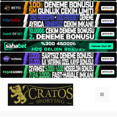
İçeriğe
atla
Menü