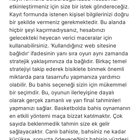
etkinleştirmeniz için size bir istek göndereceğiz.
Kayıt formunda istenen kişisel bilgilerinizi doğru
bir şekilde vermeniz gerekmektedir. Bu alanda
hiçbir şeyi kaçırmadıysanız, hesabınızı
gelecekteki heyecan verici maceralar için
kullanabilirsiniz. ‘Kullandığınız web sitesine
bağlıdır’ ifadesinin yanı sıra oyun aynı zamanda
stratejik yaklaşımınıza da bağlıdır. Birkaç temel
stratejiyi takip ederek bisiklete binmek önemli
miktarda para tasarrufu yapmanıza yardımcı
olabilir. Bu bahis seçeneği sizin için mükemmel
bir seçimdir. Bu, oyunun ilerleyişine dayalı
olarak gerçek zamanlı ve yarı final tahminleri
yapmanızı sağlar. Basketbolda bahis oynamanın
en etkili yöntemi maça bizzat katılmaktır. Çok
sayıda beklenmedik tahmin size ek gelir
sağlayacaktır. Canlı bahiste, bahsiniz ne kadar
küçükse, sonuçta ödeyeceğiniz bahisin yüzdesi