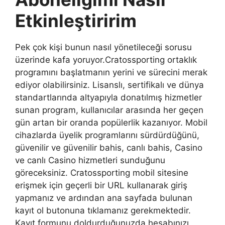
Etkinleştiririm
Pek çok kişi bunun nasıl yönetileceği sorusu
üzerinde kafa yoruyor.Cratossporting ortaklık
programını başlatmanın yerini ve sürecini merak
ediyor olabilirsiniz. Lisanslı, sertifikalı ve dünya
standartlarında altyapıyla donatılmış hizmetler
sunan program, kullanıcılar arasında her geçen
gün artan bir oranda popülerlik kazanıyor. Mobil
cihazlarda üyelik programlarını sürdürdüğünü,
güvenilir ve güvenilir bahis, canlı bahis, Casino
ve canlı Casino hizmetleri sunduğunu
göreceksiniz. Cratossporting mobil sitesine
erişmek için geçerli bir URL kullanarak giriş
yapmanız ve ardından ana sayfada bulunan
kayıt ol butonuna tıklamanız gerekmektedir.
Kayıt formunu doldurduğunuzda hesabınızı