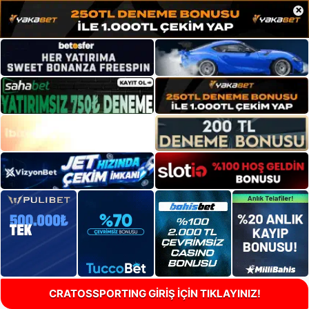
×
CRATOSSPORTING GİRİŞ İÇİN TIKLAYINIZ!