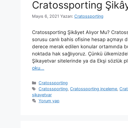
Cratossporting Şikâ
Mayıs 6, 2021
Yazarı:
Cratossporting
Cratossporting Şikâyet Alıyor Mu? Cratoss
sorusu canlı bahis ofisine hesap açmayı 
derece merak edilen konular ortamında b
noktada hak sağlıyoruz. Çünkü ülkemizdeki si
Şikayetvar sitelerinde ya da Ekşi sözlük 
oku…
Kategoriler
Cratossporting
Etiketler
Cratossporting
,
Cratossporting inceleme
,
Crat
şikayetvar
Yorum yap