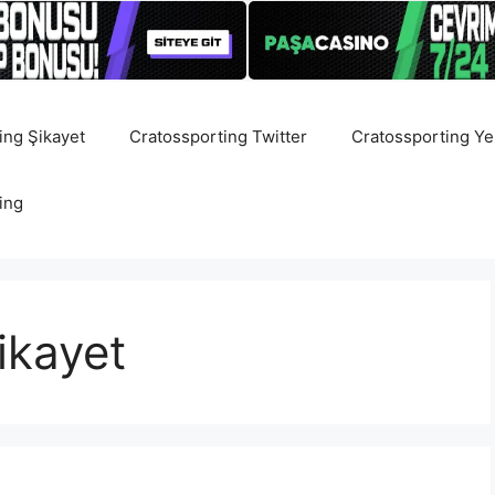
ing Şikayet
Cratossporting Twitter
Cratossporting Ye
ing
ikayet