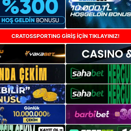
CRATOSSPORTING GİRİŞ İÇİN TIKLAYINIZ!