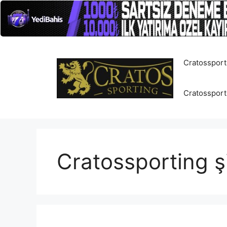
İçeriğe
atla
Cratossport
Cratossport
Cratossporting ş