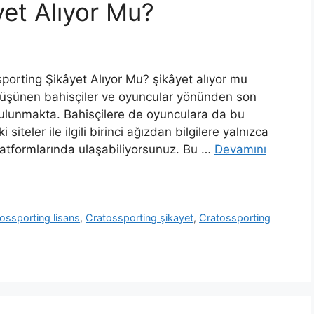
yet Alıyor Mu?
porting Şikâyet Alıyor Mu? şikâyet alıyor mu
düşünen bahisçiler ve oyuncular yönünden son
ulunmakta. Bahisçilere de oyunculara da bu
teler ile ilgili birinci ağızdan bilgilere yalnızca
platformlarında ulaşabiliyorsunuz. Bu …
Devamını
ossporting lisans
,
Cratossporting şikayet
,
Cratossporting